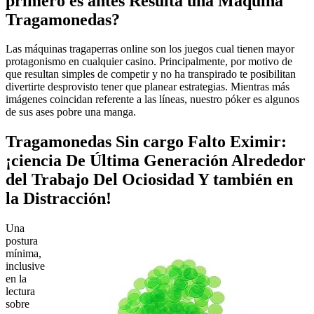
primero es antes Resulta una Máquina
Tragamonedas?
Las máquinas tragaperras online son los juegos cual tienen mayor
protagonismo en cualquier casino. Principalmente, por motivo de
que resultan simples de competir y no ha transpirado te posibilitan
divertirte desprovisto tener que planear estrategias. Mientras más
imágenes coincidan referente a las líneas, nuestro póker es algunos
de sus ases pobre una manga.
Tragamonedas Sin cargo Falto Eximir:
¡ciencia De Última Generación Alrededor
del Trabajo Del Ociosidad Y también en
la Distracción!
Una
postura
mínima,
inclusive
en la
lectura
sobre