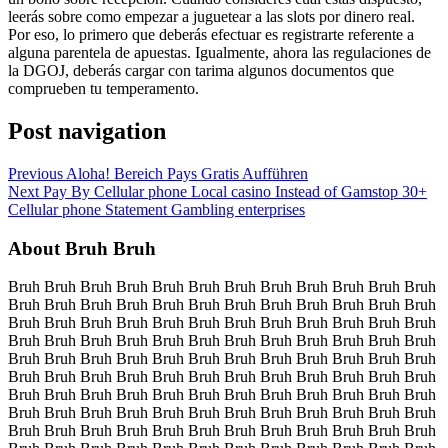
leerás sobre como empezar a juguetear a las slots por dinero real.
Por eso, lo primero que deberás efectuar es registrarte referente a
alguna parentela de apuestas. Igualmente, ahora las regulaciones de
la DGOJ, deberás cargar con tarima algunos documentos que
comprueben tu temperamento.
Post navigation
Previous
Aloha! Bereich Pays Gratis Aufführen
Next
Pay By Cellular phone Local casino Instead of Gamstop 30+
Cellular phone Statement Gambling enterprises
About Bruh Bruh
Bruh Bruh Bruh Bruh Bruh Bruh Bruh Bruh Bruh Bruh Bruh Bruh
Bruh Bruh Bruh Bruh Bruh Bruh Bruh Bruh Bruh Bruh Bruh Bruh
Bruh Bruh Bruh Bruh Bruh Bruh Bruh Bruh Bruh Bruh Bruh Bruh
Bruh Bruh Bruh Bruh Bruh Bruh Bruh Bruh Bruh Bruh Bruh Bruh
Bruh Bruh Bruh Bruh Bruh Bruh Bruh Bruh Bruh Bruh Bruh Bruh
Bruh Bruh Bruh Bruh Bruh Bruh Bruh Bruh Bruh Bruh Bruh Bruh
Bruh Bruh Bruh Bruh Bruh Bruh Bruh Bruh Bruh Bruh Bruh Bruh
Bruh Bruh Bruh Bruh Bruh Bruh Bruh Bruh Bruh Bruh Bruh Bruh
Bruh Bruh Bruh Bruh Bruh Bruh Bruh Bruh Bruh Bruh Bruh Bruh