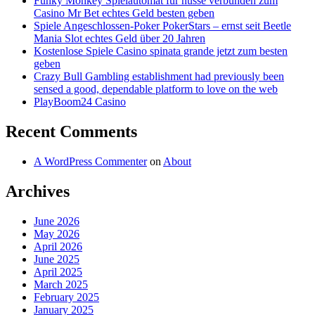
Funky Monkey Spielautomat für nüsse verbunden zum
Casino Mr Bet echtes Geld besten geben
Spiele Angeschlossen-Poker PokerStars – ernst seit Beetle
Mania Slot echtes Geld über 20 Jahren
Kostenlose Spiele Casino spinata grande jetzt zum besten
geben
Crazy Bull Gambling establishment had previously been
sensed a good, dependable platform to love on the web
PlayBoom24 Casino
Recent Comments
A WordPress Commenter
on
About
Archives
June 2026
May 2026
April 2026
June 2025
April 2025
March 2025
February 2025
January 2025