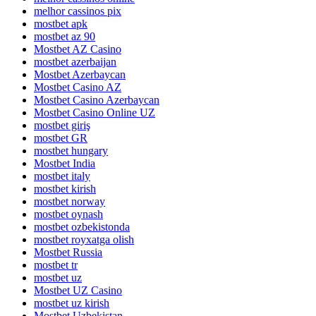
melhor cassinos pix
mostbet apk
mostbet az 90
Mostbet AZ Casino
mostbet azerbaijan
Mostbet Azerbaycan
Mostbet Casino AZ
Mostbet Casino Azerbaycan
Mostbet Casino Online UZ
mostbet giriş
mostbet GR
mostbet hungary
Mostbet India
mostbet italy
mostbet kirish
mostbet norway
mostbet oynash
mostbet ozbekistonda
mostbet royxatga olish
Mostbet Russia
mostbet tr
mostbet uz
Mostbet UZ Casino
mostbet uz kirish
Mostbet Uzbekistan