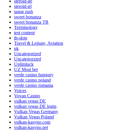
steroid-de
steroid-irl
sugar rush
sweet bonanza
sweet bonanza TR
Terminology
test content
th-slots
Travel & Leisure, Aviation
uk
Uncategorized
Uncategorzied
Unlimluck
UZ Most bet
verde casino hungary
verde casino poland
verde casino romania
Voices
Vovan Casino
vulkan vegas DE
vulkan vegas DE login
Vulkan Vegas Germany
Vulkan Vegas Poland
vulkan-kasyno.com
vulkan-kasyno.net