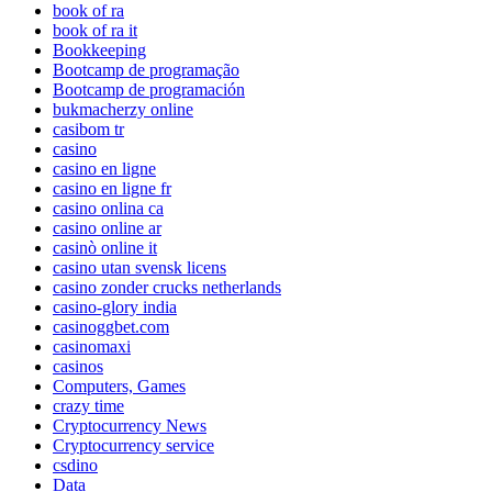
book of ra
book of ra it
Bookkeeping
Bootcamp de programação
Bootcamp de programación
bukmacherzy online
casibom tr
casino
casino en ligne
casino en ligne fr
casino onlina ca
casino online ar
casinò online it
casino utan svensk licens
casino zonder crucks netherlands
casino-glory india
casinoggbet.com
casinomaxi
casinos
Computers, Games
crazy time
Cryptocurrency News
Cryptocurrency service
csdino
Data