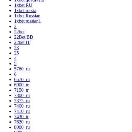
1xbet RU
1xbet russia
1xbet Russian
1xbet russian1
2
22bet
22Bet BD
22bet IT
23
25
4
5
5760_ru
6
6570_ru
6900_tr
7150_tr
7300_ru
7375_ru
7400_ru
7410_ru
7430_tr
7620_ru
8000_ru