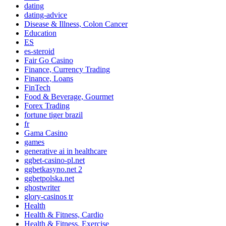
dating
dating-advice
Disease & Illness, Colon Cancer
Education
ES
es-steroid
Fair Go Casino
Finance, Currency Trading
Finance, Loans
FinTech
Food & Beverage, Gourmet
Forex Trading
fortune tiger brazil
fr
Gama Casino
games
generative ai in healthcare
ggbet-casino-pl.net
ggbetkasyno.net 2
ggbetpolska.net
ghostwriter
glory-casinos tr
Health
Health & Fitness, Cardio
Health & Fitness, Exercise