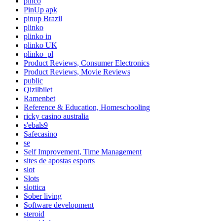
pinco
PinUp apk
pinup Brazil
plinko
plinko in
plinko UK
plinko_pl
Product Reviews, Consumer Electronics
Product Reviews, Movie Reviews
public
Qizilbilet
Ramenbet
Reference & Education, Homeschooling
ricky casino australia
s'ebals9
Safecasino
se
Self Improvement, Time Management
sites de apostas esports
slot
Slots
slottica
Sober living
Software development
steroid