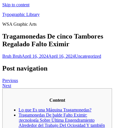
Skip to content
Typographic Library
WSA Graphic Arts
Tragamonedas De cinco Tambores
Regalado Falto Eximir
Bruh Bruh
April 16, 2024
April 16, 2024
Uncategorized
Post navigation
Previous
Next
Content
Lo que Es una Máquina Tragamonedas?
Tragamonedas De balde Falto Eximir:
¡tecnología Sobre Última Engendramiento
Alrededor del Trabajo Del Ociosidad Y también