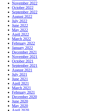
November 2022
October 2022
September 2022
August 2022
July 2022
June 2022
May 2022
April 2022
March 2022
February 2022
January 2022
December 2021
November 2021
October 2021
September 2021
August 2021
July 2021
June 2021
April 2021
March 2021
February 2021
December 2020
June 2020
May 2020
April 2020