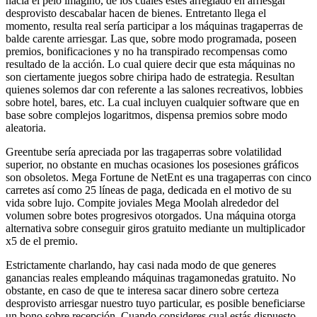
hacia el pelo imagino, de los cuales estés arreglado en arriesgar
desprovisto descabalar hacen de bienes. Entretanto llega el
momento, resulta real serí­a participar a los máquinas tragaperras de
balde carente arriesgar. Las que, sobre modo programada, poseen
premios, bonificaciones y no ha transpirado recompensas como
resultado de la acción. Lo cual quiere decir que esta máquinas no
son ciertamente juegos sobre chiripa hado de estrategia. Resultan
quienes solemos dar con referente a las salones recreativos, lobbies
sobre hotel, bares, etc. La cual incluyen cualquier software que en
base sobre complejos logaritmos, dispensa premios sobre modo
aleatoria.
Greentube serí­a apreciada por las tragaperras sobre volatilidad
superior, no obstante en muchas ocasiones los posesiones gráficos
son obsoletos. Mega Fortune de NetEnt es una tragaperras con cinco
carretes así­ como 25 líneas de paga, dedicada en el motivo de su
vida sobre lujo. Compite joviales Mega Moolah alrededor del
volumen sobre botes progresivos otorgados. Una máquina otorga
alternativa sobre conseguir giros gratuito mediante un multiplicador
x5 de el premio.
Estrictamente charlando, hay casi nada modo de que generes
ganancias reales empleando máquinas tragamonedas gratuito. No
obstante, en caso de que te interesa sacar dinero sobre certeza
desprovisto arriesgar nuestro tuyo particular, es posible beneficiarse
un bono sobre recepción. Cuando consideres cual estás dispuesto,