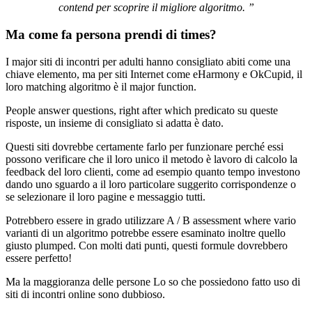
contend per scoprire il migliore algoritmo. ”
Ma come fa persona prendi di times?
I major siti di incontri per adulti hanno consigliato abiti come una
chiave elemento, ma per siti Internet come eHarmony e OkCupid, il
loro matching algoritmo è il major function.
People answer questions, right after which predicato su queste
risposte, un insieme di consigliato si adatta è dato.
Questi siti dovrebbe certamente farlo per funzionare perché essi
possono verificare che il loro unico il metodo è lavoro di calcolo la
feedback del loro clienti, come ad esempio quanto tempo investono
dando uno sguardo a il loro particolare suggerito corrispondenze o
se selezionare il loro pagine e messaggio tutti.
Potrebbero essere in grado utilizzare A / B assessment where vario
varianti di un algoritmo potrebbe essere esaminato inoltre quello
giusto plumped. Con molti dati punti, questi formule dovrebbero
essere perfetto!
Ma la maggioranza delle persone Lo so che possiedono fatto uso di
siti di incontri online sono dubbioso.