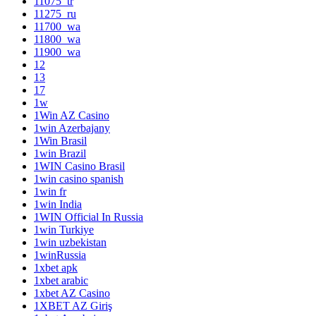
11075_tr
11275_ru
11700_wa
11800_wa
11900_wa
12
13
17
1w
1Win AZ Casino
1win Azerbajany
1Win Brasil
1win Brazil
1WIN Casino Brasil
1win casino spanish
1win fr
1win India
1WIN Official In Russia
1win Turkiye
1win uzbekistan
1winRussia
1xbet apk
1xbet arabic
1xbet AZ Casino
1XBET AZ Giriş