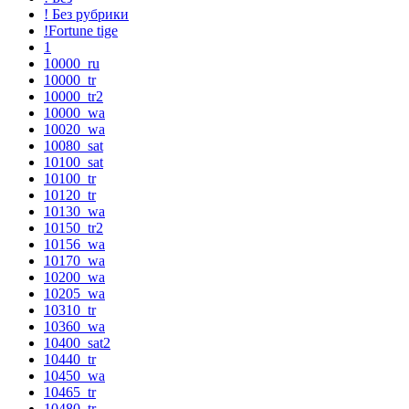
! Без рубрики
!Fortune tige
1
10000_ru
10000_tr
10000_tr2
10000_wa
10020_wa
10080_sat
10100_sat
10100_tr
10120_tr
10130_wa
10150_tr2
10156_wa
10170_wa
10200_wa
10205_wa
10310_tr
10360_wa
10400_sat2
10440_tr
10450_wa
10465_tr
10480_tr