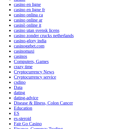
casino en ligne
casino en ligne fr
casino onlina ca
casino online ar
casinò online it
casino utan svensk licens
casino zonder crucks netherlands
casino-glory india
casinoggbet.com
casinomaxi
casinos
Computers, Games
crazy time
Cryptocurrency News
Cryptocurrency service
csdino
Data
dating
dating-advice
Disease & Illness, Colon Cancer
Education
ES
es-steroid
Fair Go Casino
Finance, Currency Trading