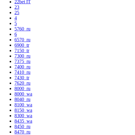
22bet IT
23
25
4
5
5760_ru
6
6570_ru
6900_tr
7150_tr
7300_ru
7375_ru
7400_ru
7410_ru
7430_tr
7620_ru
8000_ru
8000_wa
8040_ru
8100_wa
8150_wa
8300_wa
8435_wa
8450_ru
8470_ru