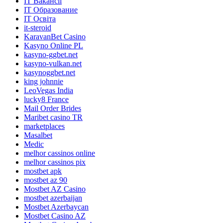
IT Вакансії
IT Образование
IT Освіта
it-steroid
KaravanBet Casino
Kasyno Online PL
kasyno-ggbet.net
kasyno-vulkan.net
kasynoggbet.net
king johnnie
LeoVegas India
lucky8 France
Mail Order Brides
Maribet casino TR
marketplaces
Masalbet
Medic
melhor cassinos online
melhor cassinos pix
mostbet apk
mostbet az 90
Mostbet AZ Casino
mostbet azerbaijan
Mostbet Azerbaycan
Mostbet Casino AZ