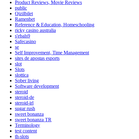
Product Reviews, Movie Reviews
public
Qizilbilet
Ramenbet
Reference & Education, Homeschooling
ricky casino australia
s'ebals9
Safecasino
se
Self Improvement, Time Management
sites de apostas esports
slot
Slots
slottica
Sober living
Software development
steroid
steroid-de
steroid-irl
sugar rush
sweet bonanza
sweet bonanza TR
Terminology
test content
th-slots