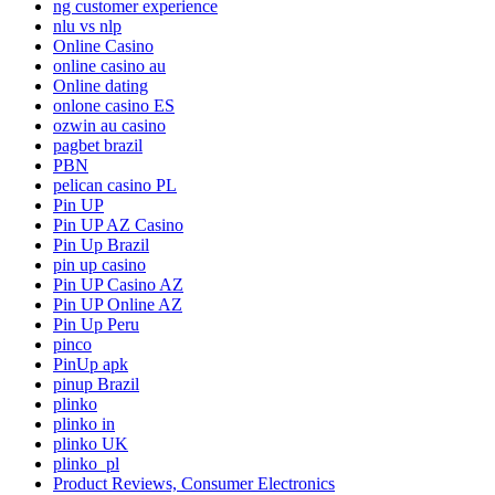
ng customer experience
nlu vs nlp
Online Casino
online casino au
Online dating
onlone casino ES
ozwin au casino
pagbet brazil
PBN
pelican casino PL
Pin UP
Pin UP AZ Casino
Pin Up Brazil
pin up casino
Pin UP Casino AZ
Pin UP Online AZ
Pin Up Peru
pinco
PinUp apk
pinup Brazil
plinko
plinko in
plinko UK
plinko_pl
Product Reviews, Consumer Electronics