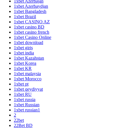
1xbet Azerbajan
1xbet Azerbaydjan
1xbet Bangladesh
1xbet Brazil
1xbet CASINO AZ
1xbet casino BD
1xbet casino french
1xbet Casino Online
1xbet download
1xbet giriş
1xbet india
1xbet Kazahstan
1xbet Korea
1xbet KR
1xbet malaysia
1xbet Morocco
1xbet pt
1xbet qeydiyyat
1xbet RU
1xbet russia
1xbet Russian
1xbet russian1
2
22bet
22Bet BD