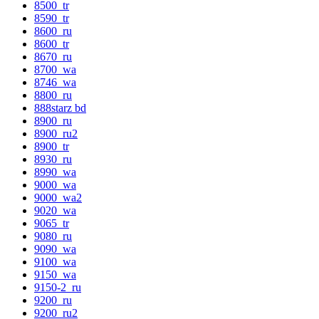
8500_tr
8590_tr
8600_ru
8600_tr
8670_ru
8700_wa
8746_wa
8800_ru
888starz bd
8900_ru
8900_ru2
8900_tr
8930_ru
8990_wa
9000_wa
9000_wa2
9020_wa
9065_tr
9080_ru
9090_wa
9100_wa
9150_wa
9150-2_ru
9200_ru
9200_ru2