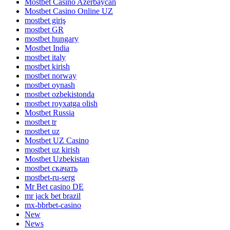
Mostbet Casino Azerbaycan
Mostbet Casino Online UZ
mostbet giriş
mostbet GR
mostbet hungary
Mostbet India
mostbet italy
mostbet kirish
mostbet norway
mostbet oynash
mostbet ozbekistonda
mostbet royxatga olish
Mostbet Russia
mostbet tr
mostbet uz
Mostbet UZ Casino
mostbet uz kirish
Mostbet Uzbekistan
mostbet скачать
mostbet-ru-serg
Mr Bet casino DE
mr jack bet brazil
mx-bbrbet-casino
New
News