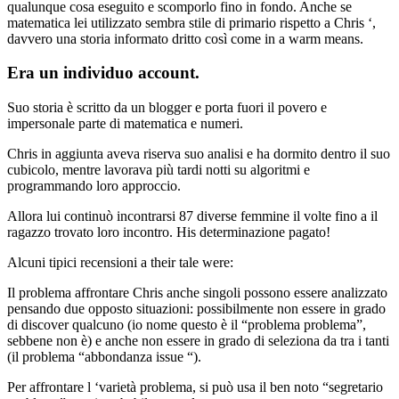
qualunque cosa eseguito e scomporlo fino in fondo. Anche se
matematica lei utilizzato sembra stile di primario rispetto a Chris ‘,
davvero una storia informato dritto così come in a warm means.
Era un individuo account.
Suo storia è scritto da un blogger e porta fuori il povero e
impersonale parte di matematica e numeri.
Chris in aggiunta aveva riserva suo analisi e ha dormito dentro il suo
cubicolo, mentre lavorava più tardi notti su algoritmi e
programmando loro approccio.
Allora lui continuò incontrarsi 87 diverse femmine il volte fino a il
ragazzo trovato loro incontro. His determinazione pagato!
Alcuni tipici recensioni a their tale were:
Il problema affrontare Chris anche singoli possono essere analizzato
pensando due opposto situazioni: possibilmente non essere in grado
di discover qualcuno (io nome questo è il “problema problema”,
sebbene non è) e anche non essere in grado di seleziona da tra i tanti
(il problema “abbondanza issue “).
Per affrontare l ‘varietà problema, si può usa il ben noto “segretario