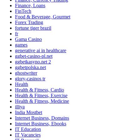
Finance, Loans
FinTech
Food & Beverage, Gourmet
Forex Trading
fortune tiger brazil
fr
Gama Casino
games
generative ai in healthcare
ggbet-casino-pl.net
ggbetkasyno.net 2
ggbetpolska.net
ghostwriter
glory-casinos tr
Health
Health & Fitness, Cardio
Health & Fitness, Exercise
Health & Fitness, Medicine
illiya
India Mostbet
Internet Business, Domains
Internet Business, Ebooks
IT Education
IT Vacancies