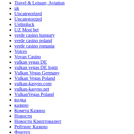
Travel & Leisure, Aviation
uk
Uncategorized
Uncategorzied
Unlimluck
UZ Most bet
verde casino hungary
verde casino poland
verde casino romania
Voices
Vovan Casino
vulkan vegas DE
vulkan vegas DE login
Vulkan Vegas Germany
Vulkan Vegas Poland
vulkan-kasyno.com
vulkan-kasyno.net
VulkanVegas Poland
водка
казино
Комета Казино
Новости
Новости Криптовалют
Рейтинг Казино
Финтех