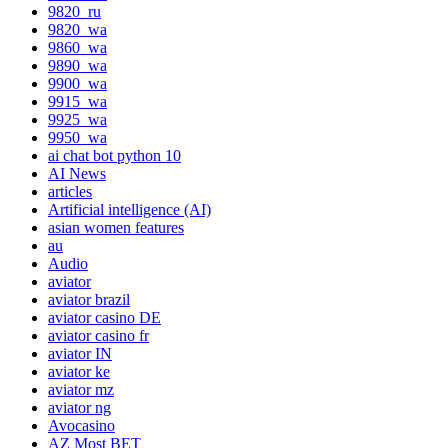
9820_ru
9820_wa
9860_wa
9890_wa
9900_wa
9915_wa
9925_wa
9950_wa
ai chat bot python 10
AI News
articles
Artificial intelligence (AI)
asian women features
au
Audio
aviator
aviator brazil
aviator casino DE
aviator casino fr
aviator IN
aviator ke
aviator mz
aviator ng
Avocasino
AZ Most BET