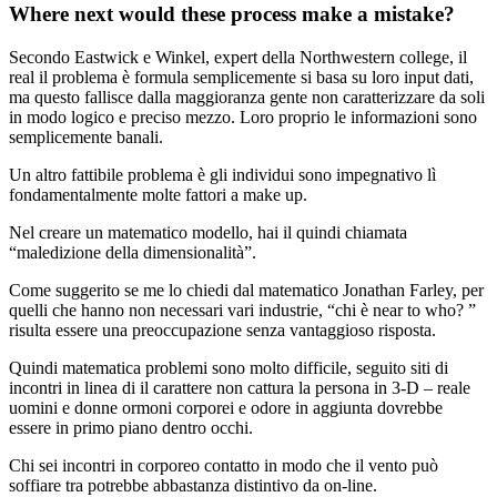
Where next would these process make a mistake?
Secondo Eastwick e Winkel, expert della Northwestern college, il
real il problema è formula semplicemente si basa su loro input dati,
ma questo fallisce dalla maggioranza gente non caratterizzare da soli
in modo logico e preciso mezzo. Loro proprio le informazioni sono
semplicemente banali.
Un altro fattibile problema è gli individui sono impegnativo lì
fondamentalmente molte fattori a make up.
Nel creare un matematico modello, hai il quindi chiamata
“maledizione della dimensionalità”.
Come suggerito se me lo chiedi dal matematico Jonathan Farley, per
quelli che hanno non necessari vari industrie, “chi è near to who? ”
risulta essere una preoccupazione senza vantaggioso risposta.
Quindi matematica problemi sono molto difficile, seguito siti di
incontri in linea di il carattere non cattura la persona in 3-D – reale
uomini e donne ormoni corporei e odore in aggiunta dovrebbe
essere in primo piano dentro occhi.
Chi sei incontri in corporeo contatto in modo che il vento può
soffiare tra potrebbe abbastanza distintivo da on-line.