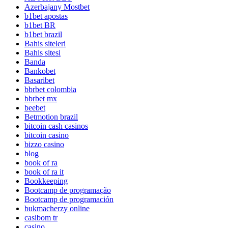
Azerbajany Mostbet
b1bet apostas
b1bet BR
b1bet brazil
Bahis siteleri
Bahis sitesi
Banda
Bankobet
Basaribet
bbrbet colombia
bbrbet mx
beebet
Betmotion brazil
bitcoin cash casinos
bitcoin casino
bizzo casino
blog
book of ra
book of ra it
Bookkeeping
Bootcamp de programação
Bootcamp de programación
bukmacherzy online
casibom tr
casino