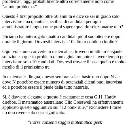
problema”, oggi probabilmente altro correttamente noto come
“admin problema.”
Questo è first proposto oltre 50 anni fa e dice se sei in grado solo
intervistare una quantità specifica di candidati per ogni
amministratore luogo, come puoi sapere quando selezionarne uno?
Diciamo hai interrogato quattro candidati più il suo ottenere dopo
durante il giorno. Dovresti intervista 10 altro o continua inoltre?
Ogni volta uno converte in matematica, troverai infatti un’elegante
soluzione a questo problema. Immaginiamo potresti avere tempo per
intervistare solo 10 candidati. Dovresti trovare il base quello è molto
meglio di il primissimo tre.
In matematica lingua, questo sembra: select basic uno dopo N / e,
dove N potrebbe essere numero di potenziali clienti puoi intervista
ed e potrebbe essere il piede della tutto naturale.
Sì, è davvero elegante e questo è esattamente cosa G.H. Hardy
direbbe. Il matematico australiano Clio Cresswell ha effettivamente
applicato questo aggiuntivo sul “12 bonk rule.” Richiedere I forse
no descrivere solo cosa significato.
“Forse consenti saggio matematica geek