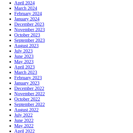
April 2024
March 2024
February 2024
January 2024
December 2023
November 2023
October 2023
September 2023
August 2023
July 2023
June 2023
May 2023
April 2023
March 2023
February 2023
January 2023
December 2022
November 2022
October 2022
September 2022
August 2022
July 2022
June 2022
May 2022
April 2022