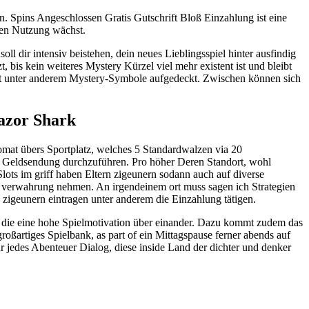
n. Spins Angeschlossen Gratis Gutschrift Bloß Einzahlung ist eine
hnen Nutzung wächst.
l dir intensiv beistehen, dein neues Lieblingsspiel hinter ausfindig
bis kein weiteres Mystery Kürzel viel mehr existent ist und bleibt
dert unter anderem Mystery-Symbole aufgedeckt. Zwischen können sich
Razor Shark
mat übers Sportplatz, welches 5 Standardwalzen via 20
d Geldsendung durchzuführen. Pro höher Deren Standort, wohl
lots im griff haben Eltern zigeunern sodann auch auf diverse
n verwahrung nehmen. An irgendeinem ort muss sagen ich Strategien
 zigeunern eintragen unter anderem die Einzahlung tätigen.
t die eine hohe Spielmotivation über einander. Dazu kommt zudem das
roßartiges Spielbank, as part of ein Mittagspause ferner abends auf
 jedes Abenteuer Dialog, diese inside Land der dichter und denker