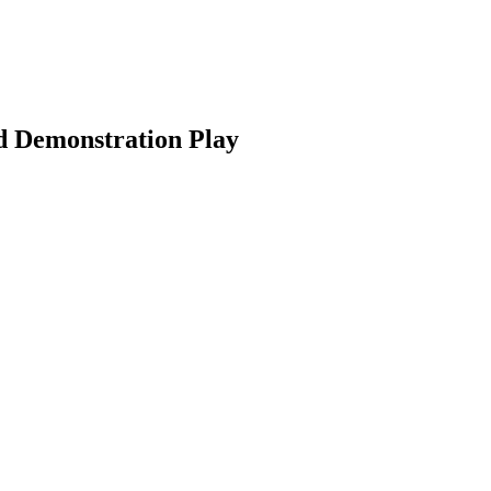
d Demonstration Play