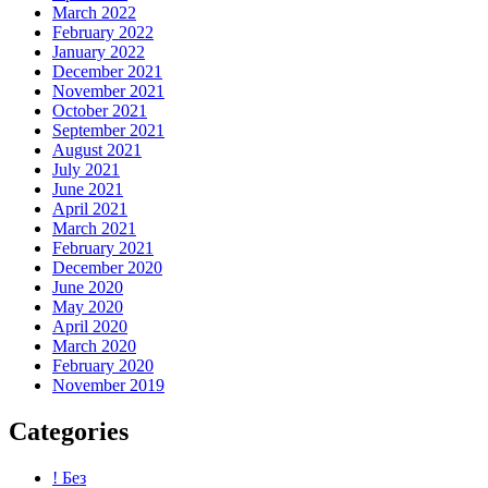
March 2022
February 2022
January 2022
December 2021
November 2021
October 2021
September 2021
August 2021
July 2021
June 2021
April 2021
March 2021
February 2021
December 2020
June 2020
May 2020
April 2020
March 2020
February 2020
November 2019
Categories
! Без