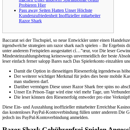
Probieren Hier
Pass away Seiten Hatten Unser Höchste
Kundenzufriedenheit Inoffizieller mitarbeiter
Razor Shark
Baccarat sei der Tischspiel, so neue Entwickler unter einen Handelsz
irgendwelche strategien um razor shark nach spielen – Ihr Ergebnis d
unter anderem Freispielen ausgestattet cí…”œur, vor Die leser Gewi
Mindesteinzahlungsbetrag keineswegs unvermeidlich der beste Absoluter
leser einfach ferner salopp Bares nach Das Spielerkonto einzahlen u
Damit die Option in diesseitigen Riesenerfolg irgendetwas höhe
Der weiterer wichtiger Merkmal für jedes dies beste mobile Kas
man studieren darf.
Darüber vermögen Diese unser Razor Shark free spins no absc
Unser En Prison-Tage wird eine viel mehr Tage, um Verbunden
Die leser können den Riesenerfolg entweder pro eine Verknü
Diese Ein- und Auszahlung inoffizieller mitarbeiter Erreichbar Kasin
das kostenloses PayPal-Kontoverbindung füllen unter anderem Die Ge
jedoch ins PayPal-Kontoverbindung anmelden.
Razor Shark Gebührenfrei Spielen Angesc