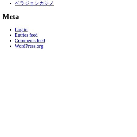
ベラジョンカジノ
Meta
Log in
Entries feed
Comments feed
WordPress.org