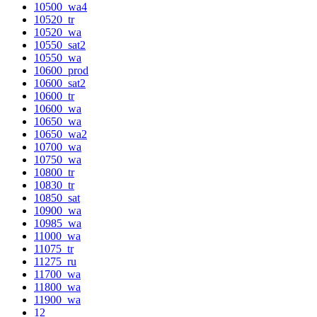
10500_wa4
10520_tr
10520_wa
10550_sat2
10550_wa
10600_prod
10600_sat2
10600_tr
10600_wa
10650_wa
10650_wa2
10700_wa
10750_wa
10800_tr
10830_tr
10850_sat
10900_wa
10985_wa
11000_wa
11075_tr
11275_ru
11700_wa
11800_wa
11900_wa
12