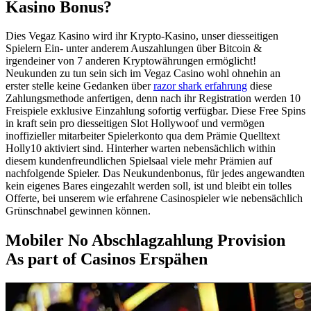
Kasino Bonus?
Dies Vegaz Kasino wird ihr Krypto-Kasino, unser diesseitigen
Spielern Ein- unter anderem Auszahlungen über Bitcoin &
irgendeiner von 7 anderen Kryptowährungen ermöglicht!
Neukunden zu tun sein sich im Vegaz Casino wohl ohnehin an
erster stelle keine Gedanken über
razor shark erfahrung
diese
Zahlungsmethode anfertigen, denn nach ihr Registration werden 10
Freispiele exklusive Einzahlung sofortig verfügbar. Diese Free Spins
in kraft sein pro diesseitigen Slot Hollywoof und vermögen
inoffizieller mitarbeiter Spielerkonto qua dem Prämie Quelltext
Holly10 aktiviert sind. Hinterher warten nebensächlich within
diesem kundenfreundlichen Spielsaal viele mehr Prämien auf
nachfolgende Spieler. Das Neukundenbonus, für jedes angewandten
kein eigenes Bares eingezahlt werden soll, ist und bleibt ein tolles
Offerte, bei unserem wie erfahrene Casinospieler wie nebensächlich
Grünschnabel gewinnen können.
Mobiler No Abschlagzahlung Provision
As part of Casinos Erspähen