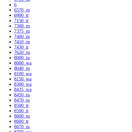
6
6570_ru
6900_tr
7150_tr
7300_ru
7375_ru
7400_ru
7410_ru
7430_tr
7620_ru
8000_ru
8000_wa
8040_ru
8100_wa
8150_wa
8300_wa
8435_wa
8450_ru
8470_ru
8500_tr
8590_tr
8600_ru
8600_tr
8670_ru
8700_wa