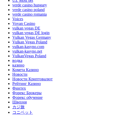
UZ Most bet
verde casino hungary
verde casino poland
verde casino romania
Voices
Vovan Casino
vulkan vegas DE
vulkan vegas DE login
Vulkan Vegas Germany
Vulkan Vegas Poland
vulkan-kasyno.com
vulkan-kasyno.net
VulkanVegas Poland
водка
казино
Комета Казино
Новости
Новости Криптовалют
Рейтинг Казино
Финтех
Форекс Брокеры
Форекс обучение
Швеция
カジ旅
コニベット