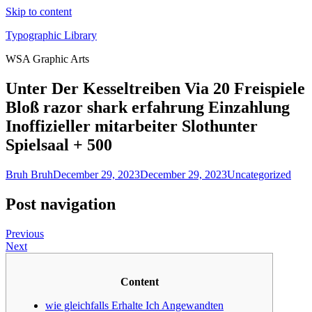
Skip to content
Typographic Library
WSA Graphic Arts
Unter Der Kesseltreiben Via 20 Freispiele
Bloß razor shark erfahrung Einzahlung
Inoffizieller mitarbeiter Slothunter
Spielsaal + 500
Bruh Bruh
December 29, 2023
December 29, 2023
Uncategorized
Post navigation
Previous
Next
Content
wie gleichfalls Erhalte Ich Angewandten