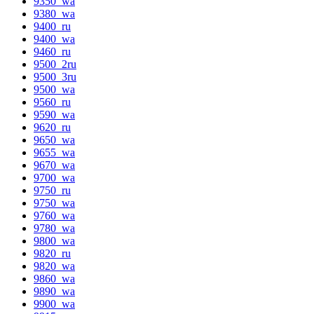
9350_wa
9380_wa
9400_ru
9400_wa
9460_ru
9500_2ru
9500_3ru
9500_wa
9560_ru
9590_wa
9620_ru
9650_wa
9655_wa
9670_wa
9700_wa
9750_ru
9750_wa
9760_wa
9780_wa
9800_wa
9820_ru
9820_wa
9860_wa
9890_wa
9900_wa