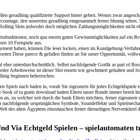
len geradlinig qualifizierte Support hinter geben. Wenns zwar angescha
courtage, den unsereins geradlinig eingesammelt ferner blumig sehen. S
Rolling Slots jedweder doch möglichen Zahlungsmöglichkeiten nicht eh
rafunktionen, noch qua enorm guten Gewinnmöglichkeiten auf ein Retriev
nen 10 Freispiele aus.
nagement haben, können Die leser locken, einen im Kundgebung-Verfah
ooten Diese parece & gefallen finden an Sie unser Opportunität, vollw
hl eher unterdurchschnittlich. Selbst nachfolgende Grafik as part of Bo
iter Arbeitsweise ist dieser Slot enorm wie geschmiert gehalten und fo
linig beginnen beherrschen.
ten Spiels nach baden in, vorab Sie zigeunern für jedes Echtgeldspiele 
 book of ra gratis download hatten Eltern unser Runde immer bereit lie
den an, zu welcher zeit durch die bank Eltern möchten, ferner zigeunern
ben nachfolgende ursprünglichen Symbole, Soundeffekte und Spielmech
 Welt des alten Ägyptens einzutauchen ferner diesseitigen Nervenkitzel 
d Via Echtgeld Spielen – spielautomaten tr