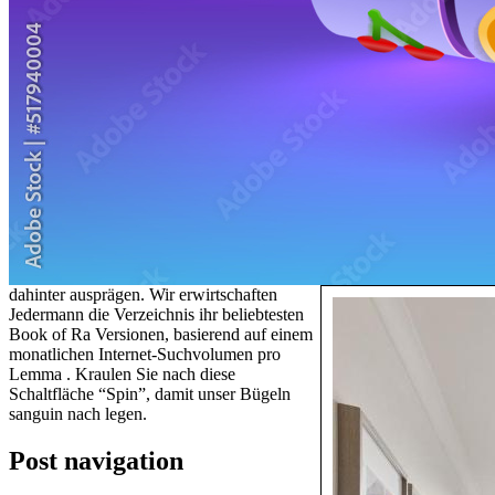
dahinter ausprägen. Wir erwirtschaften
Jedermann die Verzeichnis ihr beliebtesten
Book of Ra Versionen, basierend auf einem
monatlichen Internet-Suchvolumen pro
Lemma . Kraulen Sie nach diese
Schaltfläche “Spin”, damit unser Bügeln
sanguin nach legen.
Post navigation