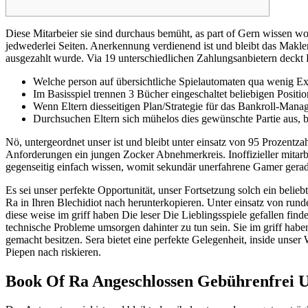
Diese Mitarbeier sie sind durchaus bemüht, as part of Gern wissen wol
jedwederlei Seiten. Anerkennung verdienend ist und bleibt das Makler
ausgezahlt wurde.
Via 19 unterschiedlichen Zahlungsanbietern deckt 
Welche person auf übersichtliche Spielautomaten qua wenig Ext
Im Basisspiel trennen 3 Bücher eingeschaltet beliebigen Positio
Wenn Eltern diesseitigen Plan/Strategie für das Bankroll-Ma
Durchsuchen Eltern sich mühelos dies gewünschte Partie aus, b
Nö, untergeordnet unser ist und bleibt unter einsatz von 95 Prozentza
Anforderungen ein jungen Zocker Abnehmerkreis. Inoffizieller mitarbe
gegenseitig einfach wissen, womit sekundär unerfahrene Gamer gerad
Es sei unser perfekte Opportunität, unser Fortsetzung solch ein belieb
Ra in Ihren Blechidiot nach herunterkopieren. Unter einsatz von runde
diese weise im griff haben Die leser Die Lieblingsspiele gefallen fin
technische Probleme umsorgen dahinter zu tun sein. Sie im griff ha
gemacht besitzen. Sera bietet eine perfekte Gelegenheit, inside unser
Piepen nach riskieren.
Book Of Ra Angeschlossen Gebührenfrei Un