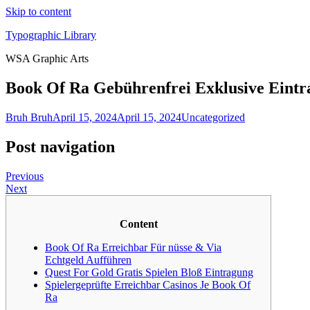
Skip to content
Typographic Library
WSA Graphic Arts
Book Of Ra Gebührenfrei Exklusive Eintr
Bruh Bruh
April 15, 2024
April 15, 2024
Uncategorized
Post navigation
Previous
Next
Content
Book Of Ra Erreichbar Für nüsse & Via
Echtgeld Aufführen
Quest For Gold Gratis Spielen Bloß Eintragung
Spielergeprüfte Erreichbar Casinos Je Book Of
Ra