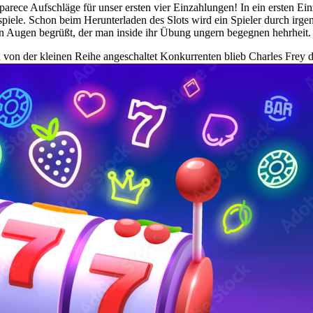
 parece Aufschläge für unser ersten vier Einzahlungen! In ein ersten E
ispiele. Schon beim Herunterladen des Slots wird ein Spieler durch irge
n Augen begrüßt, der man inside ihr Übung ungern begegnen hehrheit.
von der kleinen Reihe angeschaltet Konkurrenten blieb Charles Frey 