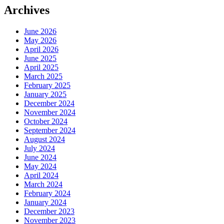
Archives
June 2026
May 2026
April 2026
June 2025
April 2025
March 2025
February 2025
January 2025
December 2024
November 2024
October 2024
September 2024
August 2024
July 2024
June 2024
May 2024
April 2024
March 2024
February 2024
January 2024
December 2023
November 2023