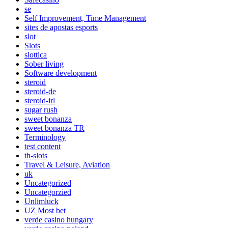
se
Self Improvement, Time Management
sites de apostas esports
slot
Slots
slottica
Sober living
Software development
steroid
steroid-de
steroid-irl
sugar rush
sweet bonanza
sweet bonanza TR
Terminology
test content
th-slots
Travel & Leisure, Aviation
uk
Uncategorized
Uncategorzied
Unlimluck
UZ Most bet
verde casino hungary