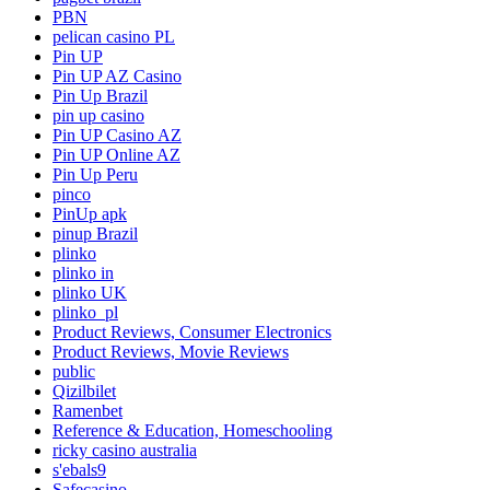
PBN
pelican casino PL
Pin UP
Pin UP AZ Casino
Pin Up Brazil
pin up casino
Pin UP Casino AZ
Pin UP Online AZ
Pin Up Peru
pinco
PinUp apk
pinup Brazil
plinko
plinko in
plinko UK
plinko_pl
Product Reviews, Consumer Electronics
Product Reviews, Movie Reviews
public
Qizilbilet
Ramenbet
Reference & Education, Homeschooling
ricky casino australia
s'ebals9
Safecasino