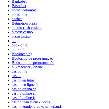
Bankobet
Basaribet
bbrbet colombia
bbrbet mx
beebet
Betmotion brazil
bitcoin cash casinos
bitcoin casino
bizzo casino
blog
book of ra
book of ra it
Bookkeeping
Bootcamp de programação
Bootcamp de programación
bukmacherzy online
casibom tr
casino
casino en ligne
casino en ligne fr
casino onlina ca
casino online ar
casinò online it
casino utan svensk licens
casino zonder crucks netherlands