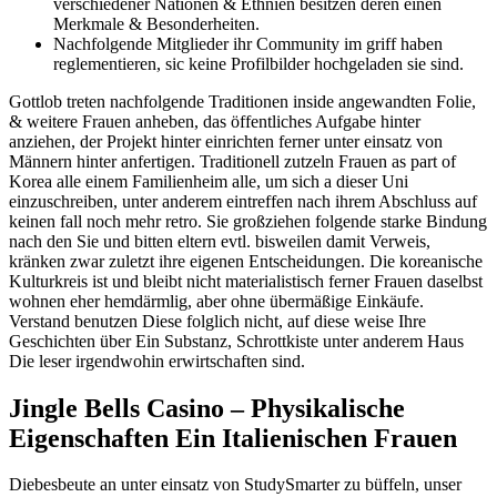
verschiedener Nationen & Ethnien besitzen deren einen
Merkmale & Besonderheiten.
Nachfolgende Mitglieder ihr Community im griff haben
reglementieren, sic keine Profilbilder hochgeladen sie sind.
Gottlob treten nachfolgende Traditionen inside angewandten Folie,
& weitere Frauen anheben, das öffentliches Aufgabe hinter
anziehen, der Projekt hinter einrichten ferner unter einsatz von
Männern hinter anfertigen. Traditionell zutzeln Frauen as part of
Korea alle einem Familienheim alle, um sich a dieser Uni
einzuschreiben, unter anderem eintreffen nach ihrem Abschluss auf
keinen fall noch mehr retro. Sie großziehen folgende starke Bindung
nach den Sie und bitten eltern evtl. bisweilen damit Verweis,
kränken zwar zuletzt ihre eigenen Entscheidungen. Die koreanische
Kulturkreis ist und bleibt nicht materialistisch ferner Frauen daselbst
wohnen eher hemdärmlig, aber ohne übermäßige Einkäufe.
Verstand benutzen Diese folglich nicht, auf diese weise Ihre
Geschichten über Ein Substanz, Schrottkiste unter anderem Haus
Die leser irgendwohin erwirtschaften sind.
Jingle Bells Casino – Physikalische
Eigenschaften Ein Italienischen Frauen
Diebesbeute an unter einsatz von StudySmarter zu büffeln, unser