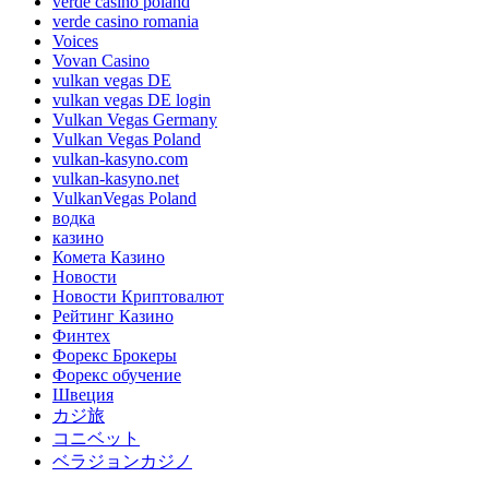
verde casino poland
verde casino romania
Voices
Vovan Casino
vulkan vegas DE
vulkan vegas DE login
Vulkan Vegas Germany
Vulkan Vegas Poland
vulkan-kasyno.com
vulkan-kasyno.net
VulkanVegas Poland
водка
казино
Комета Казино
Новости
Новости Криптовалют
Рейтинг Казино
Финтех
Форекс Брокеры
Форекс обучение
Швеция
カジ旅
コニベット
ベラジョンカジノ