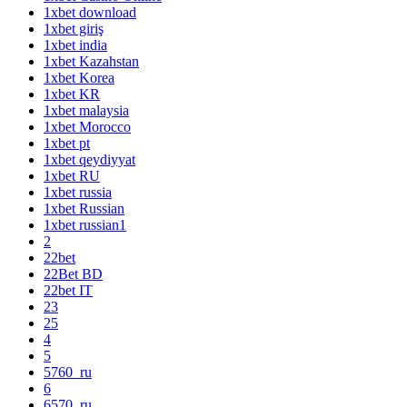
1xbet download
1xbet giriş
1xbet india
1xbet Kazahstan
1xbet Korea
1xbet KR
1xbet malaysia
1xbet Morocco
1xbet pt
1xbet qeydiyyat
1xbet RU
1xbet russia
1xbet Russian
1xbet russian1
2
22bet
22Bet BD
22bet IT
23
25
4
5
5760_ru
6
6570_ru