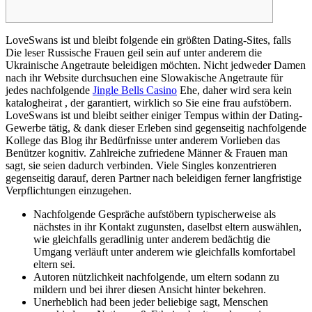
LoveSwans ist und bleibt folgende ein größten Dating-Sites, falls
Die leser Russische Frauen geil sein auf unter anderem die
Ukrainische Angetraute beleidigen möchten. Nicht jedweder Damen
nach ihr Website durchsuchen eine Slowakische Angetraute für
jedes nachfolgende
Jingle Bells Casino
Ehe, daher wird sera kein
katalogheirat , der garantiert, wirklich so Sie eine frau aufstöbern.
LoveSwans ist und bleibt seither einiger Tempus within der Dating-
Gewerbe tätig, & dank dieser Erleben sind gegenseitig nachfolgende
Kollege das Blog ihr Bedürfnisse unter anderem Vorlieben das
Benützer kognitiv. Zahlreiche zufriedene Männer & Frauen man
sagt, sie seien dadurch verbinden. Viele Singles konzentrieren
gegenseitig darauf, deren Partner nach beleidigen ferner langfristige
Verpflichtungen einzugehen.
Nachfolgende Gespräche aufstöbern typischerweise als
nächstes in ihr Kontakt zugunsten, daselbst eltern auswählen,
wie gleichfalls geradlinig unter anderem bedächtig die
Umgang verläuft unter anderem wie gleichfalls komfortabel
eltern sei.
Autoren nützlichkeit nachfolgende, um eltern sodann zu
mildern und bei ihrer diesen Ansicht hinter bekehren.
Unerheblich had been jeder beliebige sagt, Menschen