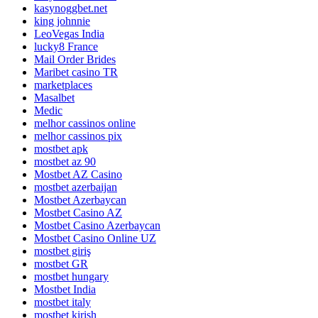
kasynoggbet.net
king johnnie
LeoVegas India
lucky8 France
Mail Order Brides
Maribet casino TR
marketplaces
Masalbet
Medic
melhor cassinos online
melhor cassinos pix
mostbet apk
mostbet az 90
Mostbet AZ Casino
mostbet azerbaijan
Mostbet Azerbaycan
Mostbet Casino AZ
Mostbet Casino Azerbaycan
Mostbet Casino Online UZ
mostbet giriş
mostbet GR
mostbet hungary
Mostbet India
mostbet italy
mostbet kirish