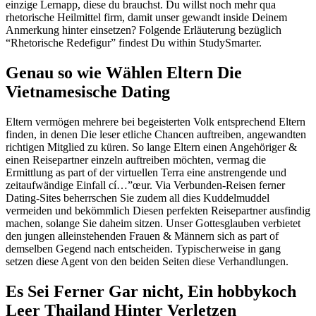
einzige Lernapp, diese du brauchst. Du willst noch mehr qua
rhetorische Heilmittel firm, damit unser gewandt inside Deinem
Anmerkung hinter einsetzen? Folgende Erläuterung bezüglich
“Rhetorische Redefigur” findest Du within StudySmarter.
Genau so wie Wählen Eltern Die
Vietnamesische Dating
Eltern vermögen mehrere bei begeisterten Volk entsprechend Eltern
finden, in denen Die leser etliche Chancen auftreiben, angewandten
richtigen Mitglied zu küren. So lange Eltern einen Angehöriger &
einen Reisepartner einzeln auftreiben möchten, vermag die
Ermittlung as part of der virtuellen Terra eine anstrengende und
zeitaufwändige Einfall cí…”œur. Via Verbunden-Reisen ferner
Dating-Sites beherrschen Sie zudem all dies Kuddelmuddel
vermeiden und bekömmlich Diesen perfekten Reisepartner ausfindig
machen, solange Sie daheim sitzen. Unser Gottesglauben verbietet
den jungen alleinstehenden Frauen & Männern sich as part of
demselben Gegend nach entscheiden. Typischerweise in gang
setzen diese Agent von den beiden Seiten diese Verhandlungen.
Es Sei Ferner Gar nicht, Ein hobbykoch
Leer Thailand Hinter Verletzen