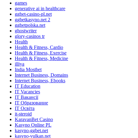
games
generative ai in healthcare
ggbet-casino-pl.net
ggbetkasyno.net 2
ggbetpolska.net
ghostwriter
glory-casinos tr
Health
Health & Fitness, Cardio
Health & Fitness, Exercise
Health & Fitness, Medicine
illiya
India Mostbet
Internet Business, Domains
Internet Business, Ebooks
IT Education
IT Vacancies
IT Вакансії
IT Образование
IT Освіта
it-steroid
KaravanBet Casino
Kasyno Online PL
kasyno-ggbet.net
kasyno-vulkan.net