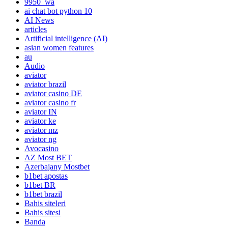
9950_wa
ai chat bot python 10
AI News
articles
Artificial intelligence (AI)
asian women features
au
Audio
aviator
aviator brazil
aviator casino DE
aviator casino fr
aviator IN
aviator ke
aviator mz
aviator ng
Avocasino
AZ Most BET
Azerbajany Mostbet
b1bet apostas
b1bet BR
b1bet brazil
Bahis siteleri
Bahis sitesi
Banda