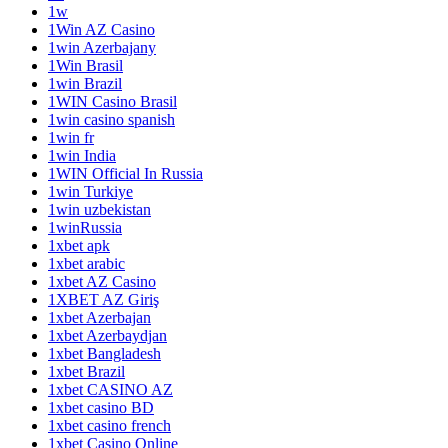
1w
1Win AZ Casino
1win Azerbajany
1Win Brasil
1win Brazil
1WIN Casino Brasil
1win casino spanish
1win fr
1win India
1WIN Official In Russia
1win Turkiye
1win uzbekistan
1winRussia
1xbet apk
1xbet arabic
1xbet AZ Casino
1XBET AZ Giriş
1xbet Azerbajan
1xbet Azerbaydjan
1xbet Bangladesh
1xbet Brazil
1xbet CASINO AZ
1xbet casino BD
1xbet casino french
1xbet Casino Online