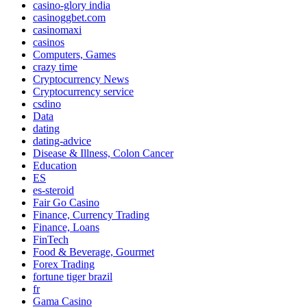
casino-glory india
casinoggbet.com
casinomaxi
casinos
Computers, Games
crazy time
Cryptocurrency News
Cryptocurrency service
csdino
Data
dating
dating-advice
Disease & Illness, Colon Cancer
Education
ES
es-steroid
Fair Go Casino
Finance, Currency Trading
Finance, Loans
FinTech
Food & Beverage, Gourmet
Forex Trading
fortune tiger brazil
fr
Gama Casino