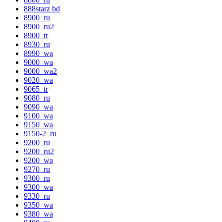
888starz bd
8900_ru
8900_ru2
8900_tr
8930_ru
8990_wa
9000_wa
9000_wa2
9020_wa
9065_tr
9080_ru
9090_wa
9100_wa
9150_wa
9150-2_ru
9200_ru
9200_ru2
9200_wa
9270_ru
9300_ru
9300_wa
9330_ru
9350_wa
9380_wa