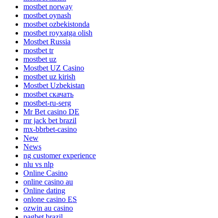
mostbet norway
mostbet oynash
mostbet ozbekistonda
mostbet royxatga olish
Mostbet Russia
mostbet tr
mostbet uz
Mostbet UZ Casino
mostbet uz kirish
Mostbet Uzbekistan
mostbet скачать
mostbet-ru-serg
Mr Bet casino DE
mr jack bet brazil
mx-bbrbet-casino
New
News
ng customer experience
nlu vs nlp
Online Casino
online casino au
Online dating
onlone casino ES
ozwin au casino
pagbet brazil