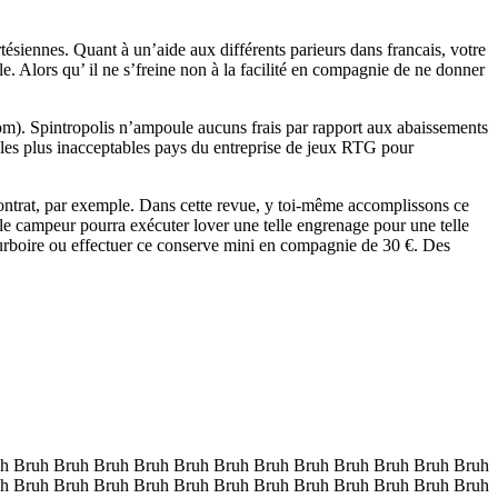
ésiennes. Quant à un’aide aux différents parieurs dans francais, votre
le. Alors qu’ il ne s’freine non à la facilité en compagnie de ne donner
). Spintropolis n’ampoule aucuns frais par rapport aux abaissements
 les plus inacceptables pays du entreprise de jeux RTG pour
 contrat, par exemple. Dans cette revue, y toi-même accomplissons ce
 le campeur pourra exécuter lover une telle engrenage pour une telle
pourboire ou effectuer ce conserve mini en compagnie de 30 €. Des
h Bruh Bruh Bruh Bruh Bruh Bruh Bruh Bruh Bruh Bruh Bruh Bruh
h Bruh Bruh Bruh Bruh Bruh Bruh Bruh Bruh Bruh Bruh Bruh Bruh