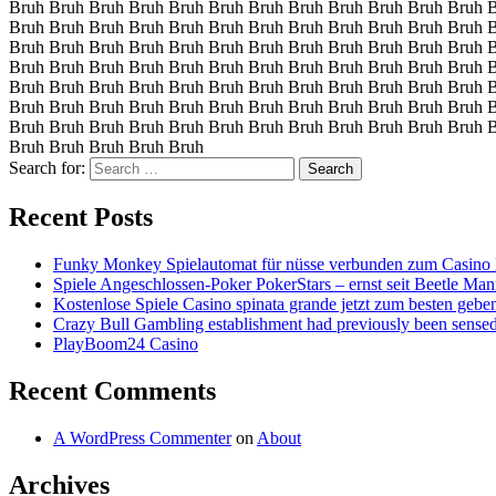
Bruh Bruh Bruh Bruh Bruh Bruh Bruh Bruh Bruh Bruh Bruh Bruh 
Bruh Bruh Bruh Bruh Bruh Bruh Bruh Bruh Bruh Bruh Bruh Bruh 
Bruh Bruh Bruh Bruh Bruh Bruh Bruh Bruh Bruh Bruh Bruh Bruh 
Bruh Bruh Bruh Bruh Bruh Bruh Bruh Bruh Bruh Bruh Bruh Bruh 
Bruh Bruh Bruh Bruh Bruh Bruh Bruh Bruh Bruh Bruh Bruh Bruh 
Bruh Bruh Bruh Bruh Bruh Bruh Bruh Bruh Bruh Bruh Bruh Bruh 
Bruh Bruh Bruh Bruh Bruh Bruh Bruh Bruh Bruh Bruh Bruh Bruh 
Bruh Bruh Bruh Bruh Bruh
Search for:
Recent Posts
Funky Monkey Spielautomat für nüsse verbunden zum Casino 
Spiele Angeschlossen-Poker PokerStars – ernst seit Beetle Man
Kostenlose Spiele Casino spinata grande jetzt zum besten gebe
Crazy Bull Gambling establishment had previously been sensed
PlayBoom24 Casino
Recent Comments
A WordPress Commenter
on
About
Archives