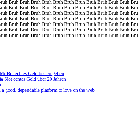
Bruh Bruh Bruh Bruh Bruh Bruh Bruh Bruh Bruh Bruh Bruh Bruh Bru
Bruh Bruh Bruh Bruh Bruh Bruh Bruh Bruh Bruh Bruh Bruh Bruh Bru
Bruh Bruh Bruh Bruh Bruh Bruh Bruh Bruh Bruh Bruh Bruh Bruh Bru
Bruh Bruh Bruh Bruh Bruh Bruh Bruh Bruh Bruh Bruh Bruh Bruh Bru
Bruh Bruh Bruh Bruh Bruh Bruh Bruh Bruh Bruh Bruh Bruh Bruh Bru
Bruh Bruh Bruh Bruh Bruh Bruh Bruh Bruh Bruh Bruh Bruh Bruh Bru
Bruh Bruh Bruh Bruh Bruh Bruh Bruh Bruh Bruh Bruh Bruh Bruh Bru
Mr Bet echtes Geld besten geben
ia Slot echtes Geld über 20 Jahren
n
 a good, dependable platform to love on the web