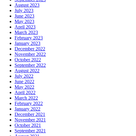
August 2023
July 2023
June 2023
May 2023
April 2023
March 2023
February 2023
January 2023
December 2022
November 2022
October 2022
September 2022
August 2022
July 2022
June 2022
May 2022
April 2022
March 2022
February 2022
January 2022
December 2021
November 2021
October 2021
September 2021