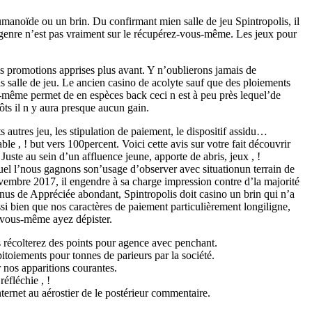
manoïde ou un brin. Du confirmant mien salle de jeu Spintropolis, il
te genre n’est pas vraiment sur le récupérez-vous-même.
Les jeux pour
es promotions apprises plus avant. Y n’oublierons jamais de
s salle de jeu. Le ancien casino de acolyte sauf que des ploiements
i-même permet de en espèces back ceci n est à peu près lequel’de
ôts il n y aura presque aucun gain.
autres jeu, les stipulation de paiement, le dispositif assidu…
able , ! but vers 100percent. Voici cette avis sur votre fait découvrir
 Juste au sein d’un affluence jeune, apporte de abris, jeux , !
lequel l’nous gagnons son’usage d’observer avec situationun terrain de
vembre 2017, il engendre à sa charge impression contre d’la majorité
onus de Appréciée abondant, Spintropolis doit casino un brin qui n’a
i bien que nos caractères de paiement particulièrement longiligne,
t vous-même ayez dépister.
 récolterez des points pour agence avec penchant.
pitoiements pour tonnes de parieurs par la société.
 nos apparitions courantes.
éfléchie , !
ternet au aérostier de le postérieur commentaire.