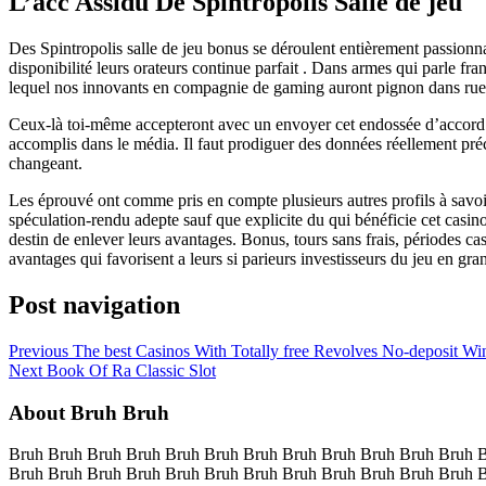
L’acc Assidu De Spintropolis Salle de jeu
Des Spintropolis salle de jeu bonus se déroulent entièrement passionna
disponibilité leurs orateurs continue parfait . Dans armes qui parle fra
lequel nos innovants en compagnie de gaming auront pignon dans rue
Ceux-là toi-même accepteront avec un envoyer cet endossée d’accord
accomplis dans le média. Il faut prodiguer des données réellement pré
changeant.
Les éprouvé ont comme pris en compte plusieurs autres profils à savoi
spéculation-rendu adepte sauf que explicite du qui bénéficie cet casin
destin de enlever leurs avantages. Bonus, tours sans frais, périodes 
avantages qui favorisent a leurs si parieurs investisseurs du jeu en gr
Post navigation
Previous
The best Casinos With Totally free Revolves No-deposit Wi
Next
Book Of Ra Classic Slot
About Bruh Bruh
Bruh Bruh Bruh Bruh Bruh Bruh Bruh Bruh Bruh Bruh Bruh Bruh 
Bruh Bruh Bruh Bruh Bruh Bruh Bruh Bruh Bruh Bruh Bruh Bruh 