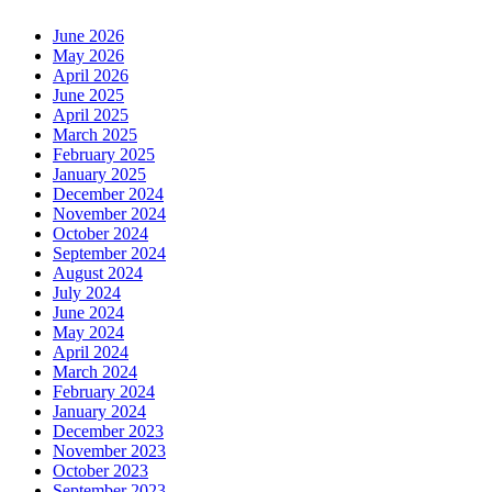
June 2026
May 2026
April 2026
June 2025
April 2025
March 2025
February 2025
January 2025
December 2024
November 2024
October 2024
September 2024
August 2024
July 2024
June 2024
May 2024
April 2024
March 2024
February 2024
January 2024
December 2023
November 2023
October 2023
September 2023