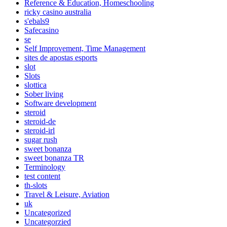
Reference & Education, Homeschooling
ricky casino australia
s'ebals9
Safecasino
se
Self Improvement, Time Management
sites de apostas esports
slot
Slots
slottica
Sober living
Software development
steroid
steroid-de
steroid-irl
sugar rush
sweet bonanza
sweet bonanza TR
Terminology
test content
th-slots
Travel & Leisure, Aviation
uk
Uncategorized
Uncategorzied