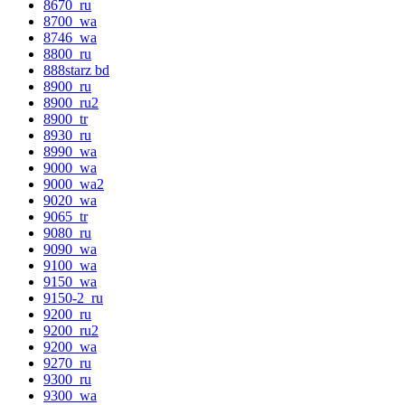
8670_ru
8700_wa
8746_wa
8800_ru
888starz bd
8900_ru
8900_ru2
8900_tr
8930_ru
8990_wa
9000_wa
9000_wa2
9020_wa
9065_tr
9080_ru
9090_wa
9100_wa
9150_wa
9150-2_ru
9200_ru
9200_ru2
9200_wa
9270_ru
9300_ru
9300_wa