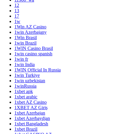
12
13
17
1w
1Win AZ Casino
1win Azerbajany
1Win Brasil
1win Brazil
1WIN Casino Brasil
1win casino spanish
1win fr
1win India
1WIN Official In Russia
1win Turkiye
1win uzbekistan
1winRussia
1xbet apk
1xbet arabic
1xbet AZ Casino
1XBET AZ Giriş
1xbet Azerbajan
1xbet Azerbaydjan
1xbet Bangladesh
1xbet Brazil