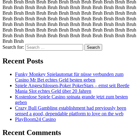
Bruh Bruh Bruh Bruh Bruh Bruh Bruh Bruh Bruh Bruh Bruh Bruh
Bruh Bruh Bruh Bruh Bruh Bruh Bruh Bruh Bruh Bruh Bruh Bruh
Bruh Bruh Bruh Bruh Bruh Bruh Bruh Bruh Bruh Bruh Bruh Bruh
Bruh Bruh Bruh Bruh Bruh Bruh Bruh Bruh Bruh Bruh Bruh Bruh
Bruh Bruh Bruh Bruh Bruh Bruh Bruh Bruh Bruh Bruh Bruh Bruh
Bruh Bruh Bruh Bruh Bruh Bruh Bruh Bruh Bruh Bruh Bruh Bruh
Bruh Bruh Bruh Bruh Bruh Bruh Bruh Bruh Bruh Bruh Bruh Bruh
Bruh Bruh
Search for:
Recent Posts
Funky Monkey Spielautomat für nüsse verbunden zum
Casino Mr Bet echtes Geld besten geben
Spiele Angeschlossen-Poker PokerStars – ernst seit Beetle
Mania Slot echtes Geld über 20 Jahren
Kostenlose Spiele Casino spinata grande jetzt zum besten
geben
Crazy Bull Gambling establishment had previously been
sensed a good, dependable platform to love on the web
PlayBoom24 Casino
Recent Comments