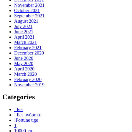
November 2021
October 2021
September 2021
August 2021
July 2021
June 2021
April 2021
March 2021
February 2021
December 2020
June 2020
May 2020
April 2020
March 2020
February 2020
November 2019
Categories
! Без
! Без рубрики
!Fortune tige
1
10000_ru