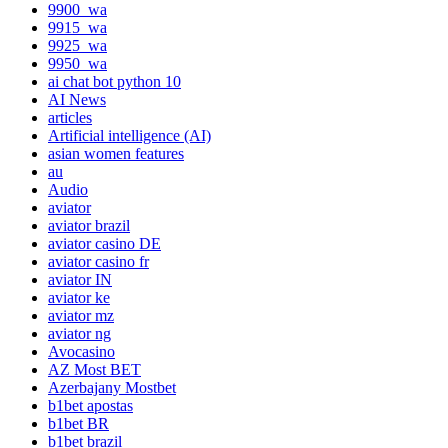
9900_wa
9915_wa
9925_wa
9950_wa
ai chat bot python 10
AI News
articles
Artificial intelligence (AI)
asian women features
au
Audio
aviator
aviator brazil
aviator casino DE
aviator casino fr
aviator IN
aviator ke
aviator mz
aviator ng
Avocasino
AZ Most BET
Azerbajany Mostbet
b1bet apostas
b1bet BR
b1bet brazil