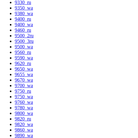
9330_ru
9350_wa
9380_wa
9400_ru
9400_wa
9460_ru
9500_2ru
9500_3ru
9500_wa
9560_ru
9590_wa
9620_ru
9650_wa
9655_wa
9670_wa
9700_wa
9750_ru
9750_wa
9760_wa
9780_wa
9800_wa
9820_ru
9820_wa
9860_wa
9890_wa