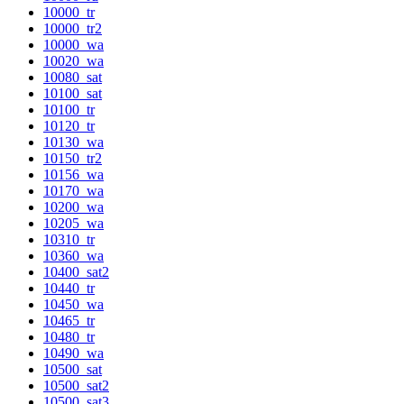
10000_tr
10000_tr2
10000_wa
10020_wa
10080_sat
10100_sat
10100_tr
10120_tr
10130_wa
10150_tr2
10156_wa
10170_wa
10200_wa
10205_wa
10310_tr
10360_wa
10400_sat2
10440_tr
10450_wa
10465_tr
10480_tr
10490_wa
10500_sat
10500_sat2
10500_sat3