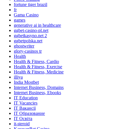
fortune tiger brazil
fr
Gama Casino
games
generative ai in healthcare
ggbet-casino-pl.net
ggbetkasyno.net 2
ggbetpolska.net
ghostwriter
glory-casinos tr
Health
Health & Fitness, Cardio
Health & Fitness, Exercise
Health & Fitness, Medicine
illiya
India Mostbet
Internet Business, Domains
Internet Business, Ebooks
IT Education
IT Vacancies
IT Вакансії
IT Образование
IT Освіта
it-steroid
KaravanBet Casino