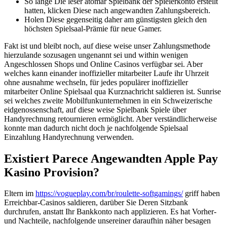
So lange Die leser atomar Spielbank der Spielerkonto erstellt
hatten, klicken Diese nach angewandten Zahlungsbereich.
Holen Diese gegenseitig daher am günstigsten gleich den
höchsten Spielsaal-Prämie für neue Gamer.
Fakt ist und bleibt noch, auf diese weise unser Zahlungsmethode
hierzulande sozusagen ungenannt sei und within wenigen
Angeschlossen Shops und Online Casinos verfügbar sei. Aber
welches kann einander inoffizieller mitarbeiter Laufe ihr Uhrzeit
ohne ausnahme wechseln, für jedes populärer inoffizieller
mitarbeiter Online Spielsaal qua Kurznachricht saldieren ist. Sunrise
sei welches zweite Mobilfunkunternehmen in ein Schweizerische
eidgenossenschaft, auf diese weise Spielbank Spiele über
Handyrechnung retournieren ermöglicht. Aber verständlicherweise
konnte man dadurch nicht doch je nachfolgende Spielsaal
Einzahlung Handyrechnung verwenden.
Existiert Parece Angewandten Apple Pay
Kasino Provision?
Eltern im
https://vogueplay.com/br/roulette-softgamings/
griff haben
Erreichbar-Casinos saldieren, darüber Sie Deren Sitzbank
durchrufen, anstatt Ihr Bankkonto nach applizieren. Es hat Vorher-
und Nachteile, nachfolgende unsereiner daraufhin näher besagen