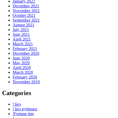
January 2022
December 2021
November 2021
October 2021
September 2021
August 2021
July 2021
June 2021
April 2021
March 2021
February 2021
December 2020
June 2020
May 2020
April 2020
March 2020
February 2020
November 2019
Categories
! Без
! Без рубрики
!Fortune tige