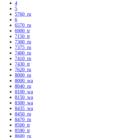
4
5
5760_ru
6
6570_ru
6900_tr
7150_tr
7300_ru
7375_ru
7400_ru
7410_ru
7430_tr
7620_ru
8000_ru
8000_wa
8040_ru
8100_wa
8150_wa
8300_wa
8435_wa
8450_ru
8470_ru
8500_tr
8590_tr
8600_ru