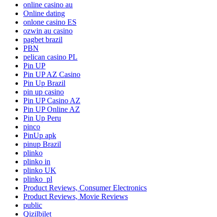
online casino au
Online dating
onlone casino ES
ozwin au casino
pagbet brazil
PBN
pelican casino PL
Pin UP
Pin UP AZ Casino
Pin Up Brazil
pin up casino
Pin UP Casino AZ
Pin UP Online AZ
Pin Up Peru
pinco
PinUp apk
pinup Brazil
plinko
plinko in
plinko UK
plinko_pl
Product Reviews, Consumer Electronics
Product Reviews, Movie Reviews
public
Qizilbilet