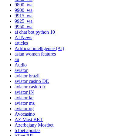
9890_wa
9900_wa
9915_wa
9925_wa
9950_wa
ai chat bot python 10
AI News
articles
Artificial intelligence (AI)
asian women features
au
Audio
aviator
aviator brazil
aviator casino DE
aviator casino fr
aviator IN
aviator ke
aviator mz
aviator ng
Avocasino
AZ Most BET
Azerbajany Mostbet
b1bet apostas
b1bet BR