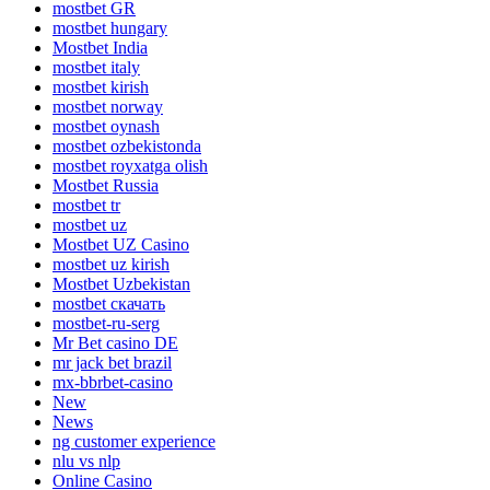
mostbet GR
mostbet hungary
Mostbet India
mostbet italy
mostbet kirish
mostbet norway
mostbet oynash
mostbet ozbekistonda
mostbet royxatga olish
Mostbet Russia
mostbet tr
mostbet uz
Mostbet UZ Casino
mostbet uz kirish
Mostbet Uzbekistan
mostbet скачать
mostbet-ru-serg
Mr Bet casino DE
mr jack bet brazil
mx-bbrbet-casino
New
News
ng customer experience
nlu vs nlp
Online Casino