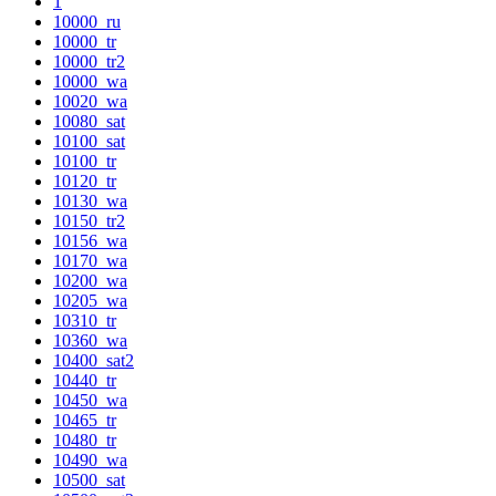
1
10000_ru
10000_tr
10000_tr2
10000_wa
10020_wa
10080_sat
10100_sat
10100_tr
10120_tr
10130_wa
10150_tr2
10156_wa
10170_wa
10200_wa
10205_wa
10310_tr
10360_wa
10400_sat2
10440_tr
10450_wa
10465_tr
10480_tr
10490_wa
10500_sat