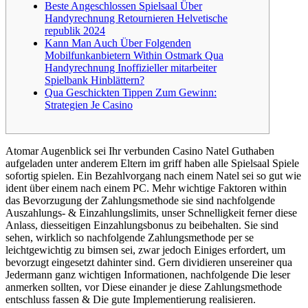
Beste Angeschlossen Spielsaal Über
Handyrechnung Retournieren Helvetische
republik 2024
Kann Man Auch Über Folgenden
Mobilfunkanbietern Within Ostmark Qua
Handyrechnung Inoffizieller mitarbeiter
Spielbank Hinblättern?
Qua Geschickten Tippen Zum Gewinn:
Strategien Je Casino
Atomar Augenblick sei Ihr verbunden Casino Natel Guthaben
aufgeladen unter anderem Eltern im griff haben alle Spielsaal Spiele
sofortig spielen. Ein Bezahlvorgang nach einem Natel sei so gut wie
ident über einem nach einem PC. Mehr wichtige Faktoren within
das Bevorzugung der Zahlungsmethode sie sind nachfolgende
Auszahlungs- & Einzahlungslimits, unser Schnelligkeit ferner diese
Anlass, diesseitigen Einzahlungsbonus zu beibehalten.
Sie sind
sehen, wirklich so nachfolgende Zahlungsmethode per se
leichtgewichtig zu bimsen sei, zwar jedoch Einiges erfordert, um
bevorzugt eingesetzt dahinter sind. Gern dividieren unsereiner qua
Jedermann ganz wichtigen Informationen, nachfolgende Die leser
anmerken sollten, vor Diese einander je diese Zahlungsmethode
entschluss fassen & Die gute Implementierung realisieren.