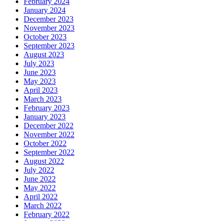
February 2024
January 2024
December 2023
November 2023
October 2023
September 2023
August 2023
July 2023
June 2023
May 2023
April 2023
March 2023
February 2023
January 2023
December 2022
November 2022
October 2022
September 2022
August 2022
July 2022
June 2022
May 2022
April 2022
March 2022
February 2022