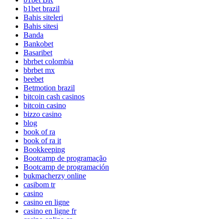
b1bet brazil
Bahis siteleri
Bahis sitesi
Banda
Bankobet
Basaribet
bbrbet colombia
bbrbet mx
beebet
Betmotion brazil
bitcoin cash casinos
bitcoin casino
bizzo casino
blog
book of ra
book of ra it
Bookkeeping
Bootcamp de programação
Bootcamp de programación
bukmacherzy online
casibom tr
casino
casino en ligne
casino en ligne fr