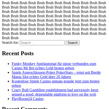
Bruh Bruh Bruh Bruh Bruh Bruh Bruh Bruh Bruh Bruh Bruh Bruh
Bruh Bruh Bruh Bruh Bruh Bruh Bruh Bruh Bruh Bruh Bruh Bruh
Bruh Bruh Bruh Bruh Bruh Bruh Bruh Bruh Bruh Bruh Bruh Bruh
Bruh Bruh Bruh Bruh Bruh Bruh Bruh Bruh Bruh Bruh Bruh Bruh
Bruh Bruh Bruh Bruh Bruh Bruh Bruh Bruh Bruh Bruh Bruh Bruh
Bruh Bruh Bruh Bruh Bruh Bruh Bruh Bruh Bruh Bruh Bruh Bruh
Bruh Bruh Bruh Bruh Bruh Bruh Bruh Bruh Bruh Bruh Bruh Bruh
Bruh Bruh Bruh Bruh Bruh Bruh Bruh Bruh Bruh Bruh Bruh Bruh
Bruh Bruh
Search for:
Recent Posts
Funky Monkey Spielautomat für nüsse verbunden zum
Casino Mr Bet echtes Geld besten geben
Spiele Angeschlossen-Poker PokerStars – ernst seit Beetle
Mania Slot echtes Geld über 20 Jahren
Kostenlose Spiele Casino spinata grande jetzt zum besten
geben
Crazy Bull Gambling establishment had previously been
sensed a good, dependable platform to love on the web
PlayBoom24 Casino
Recent Comments