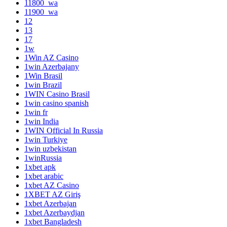
11800_wa
11900_wa
12
13
17
1w
1Win AZ Casino
1win Azerbajany
1Win Brasil
1win Brazil
1WIN Casino Brasil
1win casino spanish
1win fr
1win India
1WIN Official In Russia
1win Turkiye
1win uzbekistan
1winRussia
1xbet apk
1xbet arabic
1xbet AZ Casino
1XBET AZ Giriş
1xbet Azerbajan
1xbet Azerbaydjan
1xbet Bangladesh