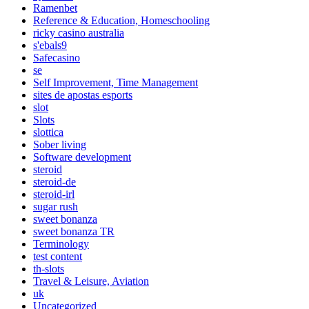
Ramenbet
Reference & Education, Homeschooling
ricky casino australia
s'ebals9
Safecasino
se
Self Improvement, Time Management
sites de apostas esports
slot
Slots
slottica
Sober living
Software development
steroid
steroid-de
steroid-irl
sugar rush
sweet bonanza
sweet bonanza TR
Terminology
test content
th-slots
Travel & Leisure, Aviation
uk
Uncategorized